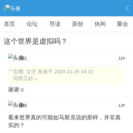
›
KAIPINGREN
›
原创之作
›
内容
首页
论坛
导读
原创
休闲
聚会
这个世界是虚拟吗？
贝拉
11
#
引用:
文仔 发表于 2024-11-25 14:10
写得几好
谢谢☺️
猫猫
12
#
看来世界真的可能如马斯克说的那样，并非真
实的？