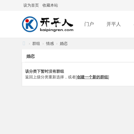
设为首页
收藏本站
门户
开平人
›
群组
›
情感
›
婚恋
分享
记录
排
开
婚恋
平
人
该分类下暂时没有群组
返回上级分类重新选择，或者[
创建一个新的群组
]