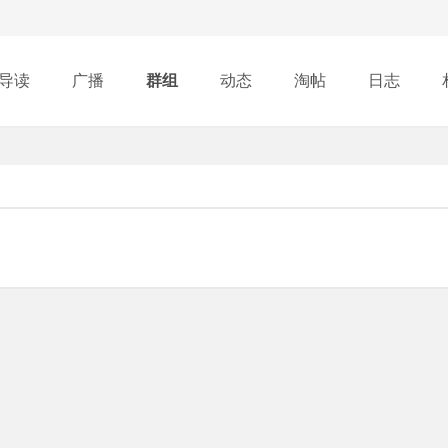
导读
广播
群组
动态
淘帖
日志
行榜