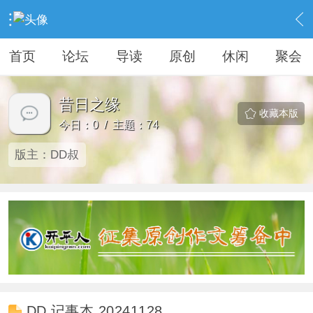
›
KAIPINGREN
›
昔日之缘
首页
论坛
导读
原创
休闲
聚会
昔日之缘
收藏本版
今日：0 / 主题：74
版主：
DD叔
DD 记事本 20241128