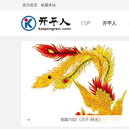
设为首页
收藏本站
门户
开平人
分享
记录
排
NG主唱
◄
鵷鶵与鸱《庄子·秋水》