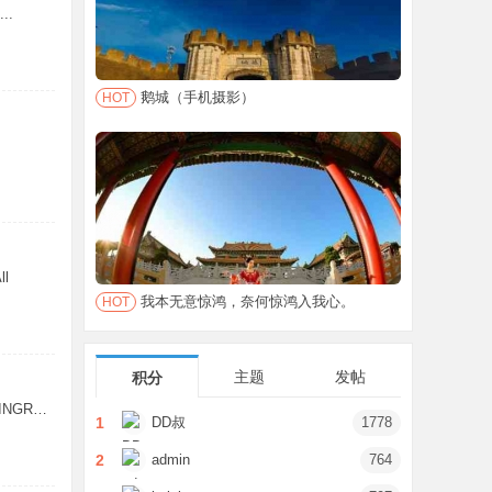
..
鹅城（手机摄影）
HOT
ll
我本无意惊鸿，奈何惊鸿入我心。
HOT
主题
发帖
积分
2025年1月11日开平人KAIPINGREN. ...
1
DD叔
1778
2
admin
764