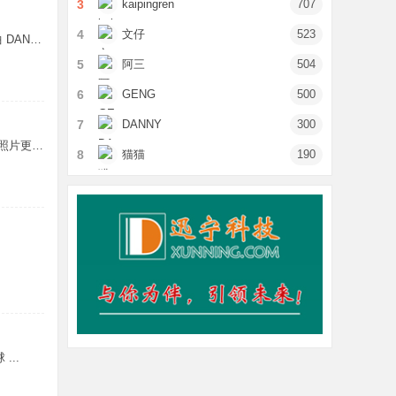
3
kaipingren
707
4
文仔
523
第2首《见三次面》原创歌曲 DANN ...
5
阿三
504
6
GENG
500
7
DANNY
300
15种摄影构图技巧，让你的照片更 ...
8
猫猫
190
...