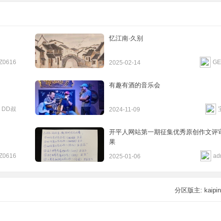
第1首《理想》原创歌曲 DANNY主唱
2025-08-15
2 / 7932
忆江南·久别
第6首《邂逅》原创歌曲DEMO版 DANNY
DENG主唱
Z0616
G
2025-02-14
2026-03-28
2 / 3901
有趣有酒的音乐会
DD叔
2024-11-09
开平人网站第一期征集优秀原创作文评
果
Z0616
ad
2025-01-06
分区版主:
kaipi