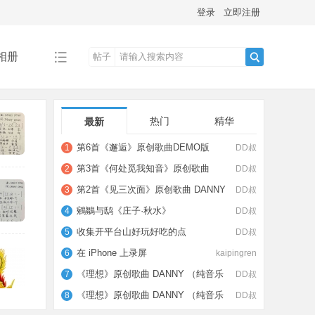
登录
立即注册
相册
帖子
搜
热门
精华
最新
索
第6首《邂逅》原创歌曲DEMO版
1
DD叔
DANNY DENG主唱
第3首《何处觅我知音》原创歌曲
2
DD叔
DANNY DENG主唱
第2首《见三次面》原创歌曲 DANNY
3
DD叔
DENG主唱
鵷鶵与鸱《庄子·秋水》
4
DD叔
收集开平台山好玩好吃的点
5
DD叔
在 iPhone 上录屏
6
kaipingren
《理想》原创歌曲 DANNY （纯音乐
7
DD叔
第2首《见三次面》原创歌曲 DANNY DENG主唱
女声卡拉OK版）
《理想》原创歌曲 DANNY （纯音乐
8
DD叔