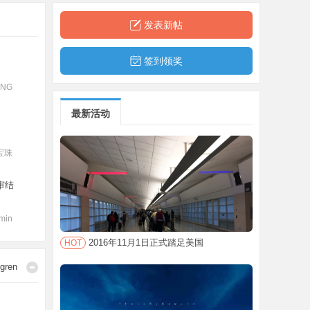
男音卡拉OK版）
发表新帖
签到领奖
ENG
最新活动
宝珠
审结
min
2016年11月1日正式踏足美国
HOT
ngren